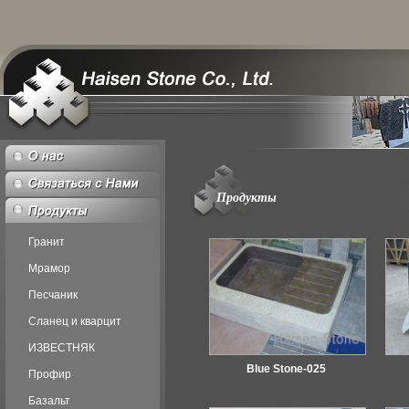
Продукты
Гранит
Мрамор
Песчаник
Сланец и кварцит
ИЗВЕСТНЯК
Blue Stone-025
Профир
Базальт