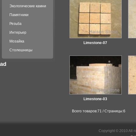
Экологические камни
Памятники
Резьба
Интерьер
Мозайка
Limestone-07
Столешницы
ad
российские сериалы
Limestone-03
Всего товаров:71 / Страницы:6
Copyright © 2010 All r