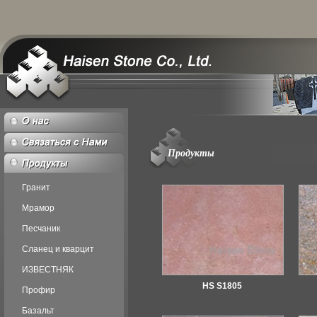
Продукты
Гранит
Мрамор
Песчаник
Сланец и кварцит
ИЗВЕСТНЯК
HS S1805
Профир
Базальт