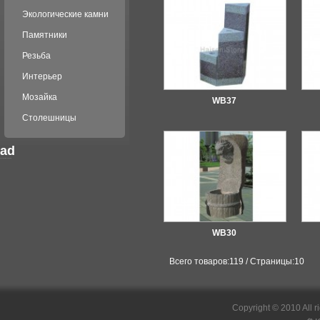
Экологические камни
Памятники
Резьба
Интерьер
Мозайка
WB37
Столешницы
ad
российские сериалы
WB30
Всего товаров:119 / Страницы:10
Copyright © 2010 All r