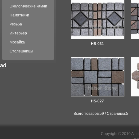
Экологические камни
Памятники
Резьба
Интерьер
Мозайка
HS-031
Столешницы
ad
российские сериалы
HS-027
Всего товаров:59 / Страницы:5
Copyright © 2010 All r