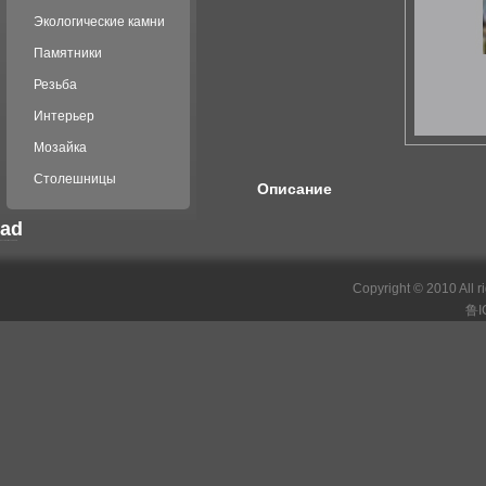
Экологические камни
Памятники
Резьба
Интерьер
Мозайка
Столешницы
Описание
ad
российские сериалы
Copyright © 2010 All r
鲁I