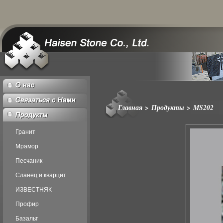
Главная
>
Продукты
>
MS202
Гранит
Мрамор
Песчаник
Сланец и кварцит
ИЗВЕСТНЯК
Профир
Базальт