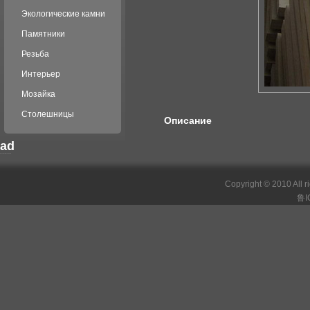
Экологические камни
Памятники
Резьба
Интерьер
Мозайка
Столешницы
Описание
ad
российские сериалы
Copyright © 2010 All r
鲁I