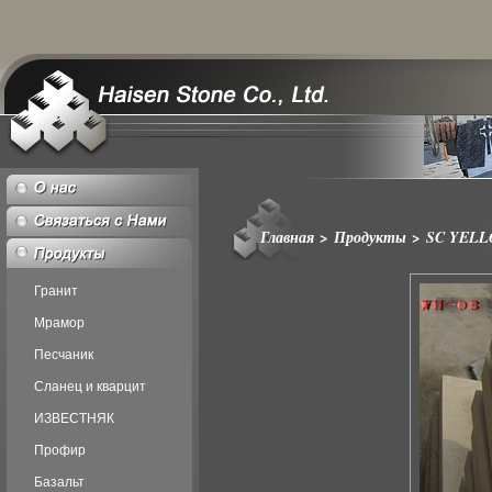
Главная
>
Продукты
>
SC YEL
Гранит
Мрамор
Песчаник
Сланец и кварцит
ИЗВЕСТНЯК
Профир
Базальт