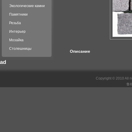
Экологические камни
Памятники
Резьба
Интерьер
Мозайка
Столешницы
Описание
ad
российские сериалы
Copyright © 2010 All r
鲁I