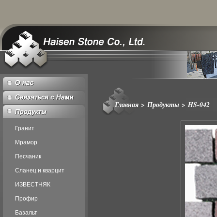
Главная
>
Продукты
>
HS-042
Гранит
Мрамор
Песчаник
Сланец и кварцит
ИЗВЕСТНЯК
Профир
Базальт