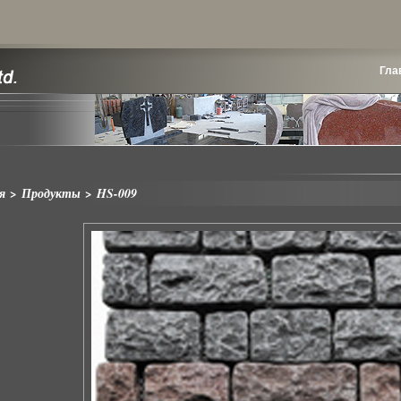
Гла
я
>
Продукты
>
HS-009