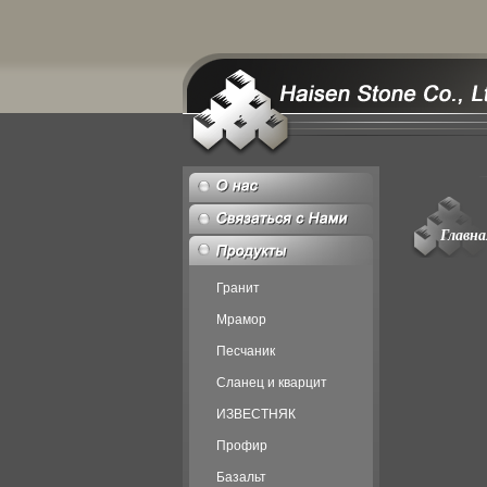
Главна
Гранит
Мрамор
Песчаник
Сланец и кварцит
ИЗВЕСТНЯК
Профир
Базальт