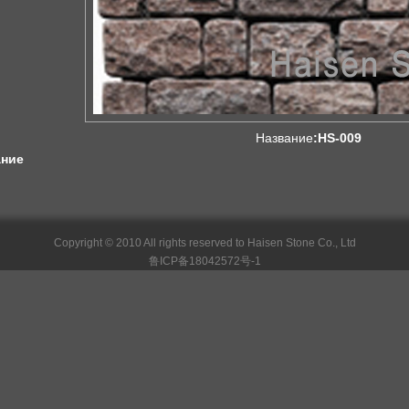
Название
:HS-009
ание
Copyright © 2010 All rights reserved to Haisen Stone Co., Ltd
鲁ICP备18042572号-1