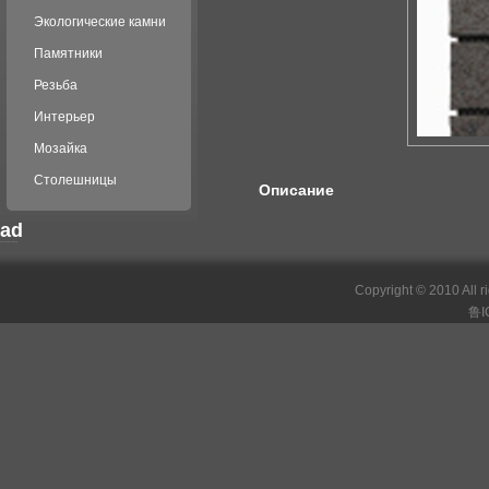
Экологические камни
Памятники
Резьба
Интерьер
Мозайка
Столешницы
Описание
ad
российские сериалы
Copyright © 2010 All r
鲁I