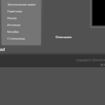
Экологические камни
Памятники
Резьба
Интерьер
Мозайка
Описание
Столешницы
ad
российские сериалы
Copyright © 2010 All r
鲁I