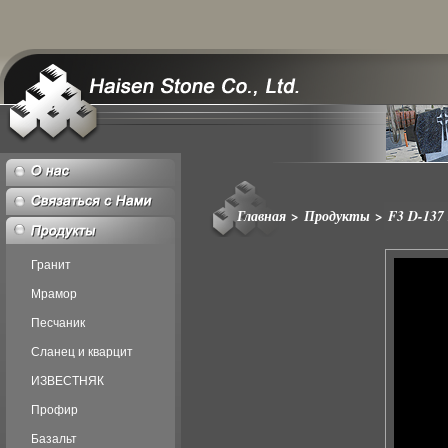
Главная
>
Продукты
>
F3 D-137
Гранит
Мрамор
Песчаник
Сланец и кварцит
ИЗВЕСТНЯК
Профир
Базальт