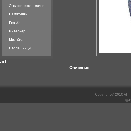
Экологические камни
Памятники
Резьба
Интерьер
Мозайка
Столешницы
ad
российские сериалы
Описание
Copyright © 2010 All r
鲁I